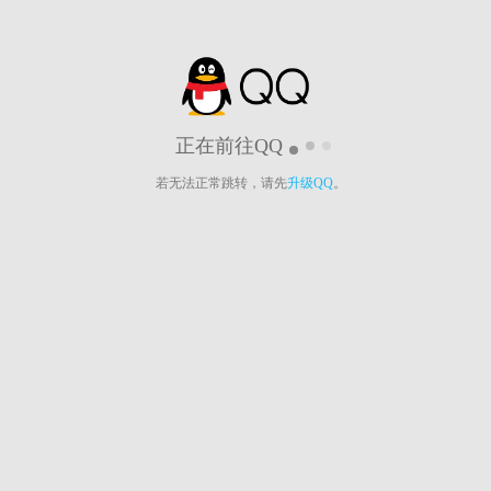
正在前往QQ
若无法正常跳转，请先
升级QQ
。