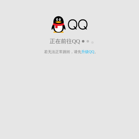
正在前往QQ
若无法正常跳转，请先
升级QQ
。