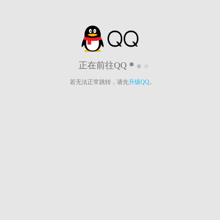
正在前往QQ
若无法正常跳转，请先
升级QQ
。