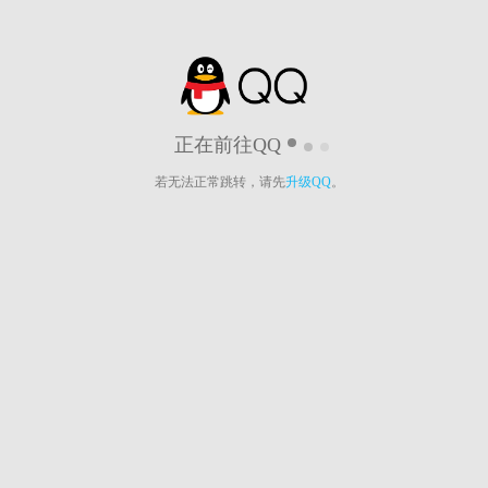
正在前往QQ
若无法正常跳转，请先
升级QQ
。