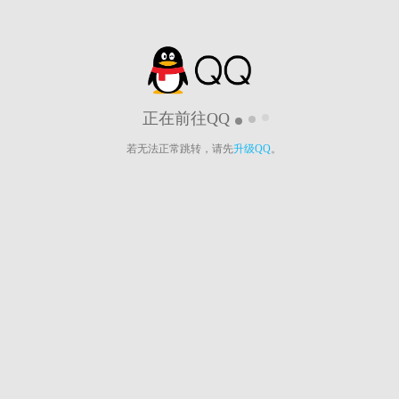
正在前往QQ
若无法正常跳转，请先
升级QQ
。