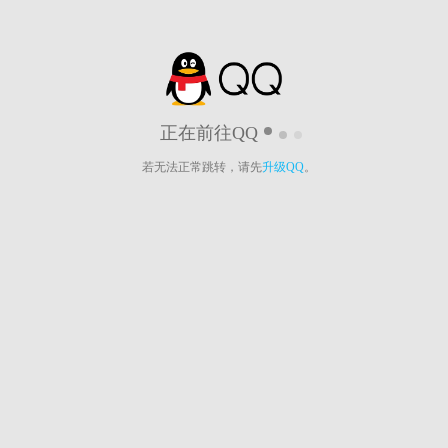
正在前往QQ
若无法正常跳转，请先
升级QQ
。