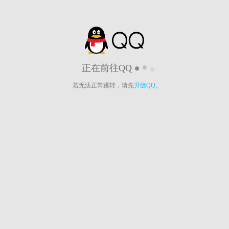
正在前往QQ
若无法正常跳转，请先
升级QQ
。