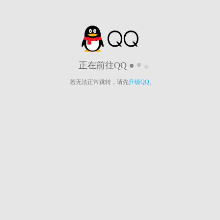
正在前往QQ
若无法正常跳转，请先
升级QQ
。