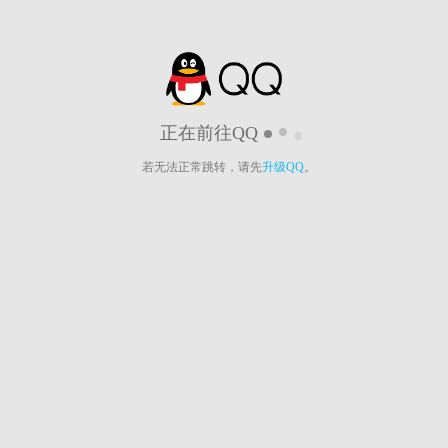
正在前往QQ
若无法正常跳转，请先
升级QQ
。