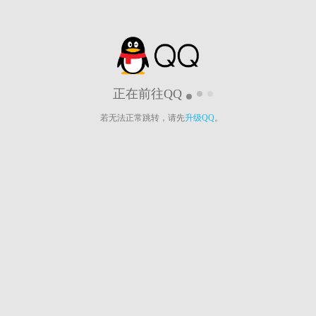
正在前往QQ
若无法正常跳转，请先
升级QQ
。