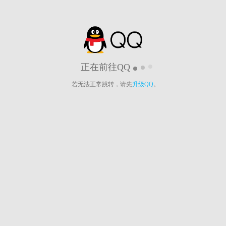
正在前往QQ
若无法正常跳转，请先
升级QQ
。