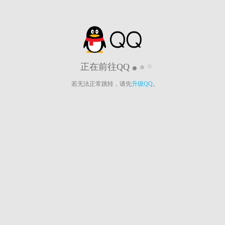
正在前往QQ
若无法正常跳转，请先
升级QQ
。