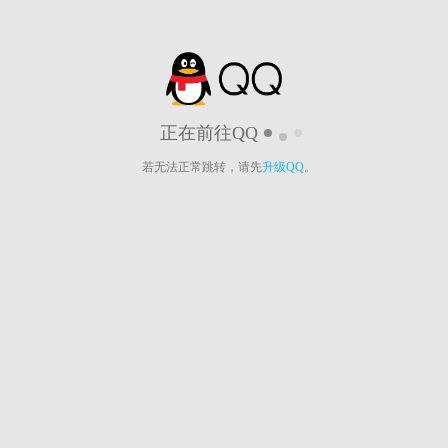
正在前往QQ
若无法正常跳转，请先
升级QQ
。