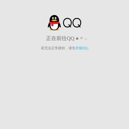
正在前往QQ
若无法正常跳转，请先
升级QQ
。