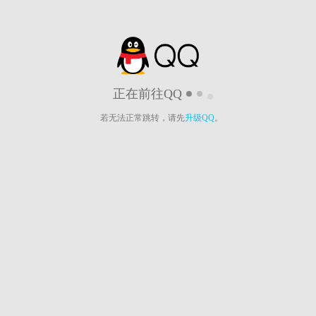
正在前往QQ
若无法正常跳转，请先
升级QQ
。