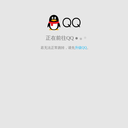
正在前往QQ
若无法正常跳转，请先
升级QQ
。