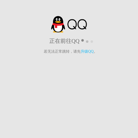
正在前往QQ
若无法正常跳转，请先
升级QQ
。