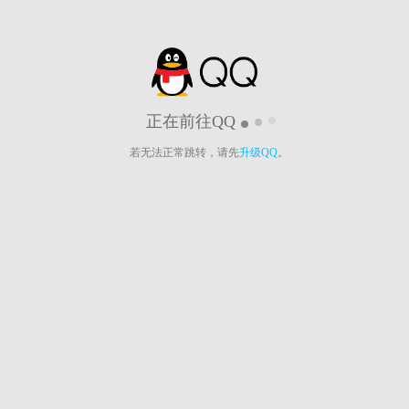
正在前往QQ
若无法正常跳转，请先
升级QQ
。