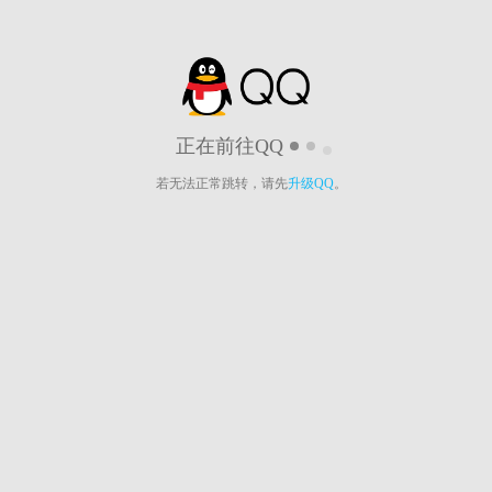
正在前往QQ
若无法正常跳转，请先
升级QQ
。