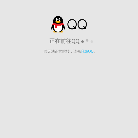
正在前往QQ
若无法正常跳转，请先
升级QQ
。