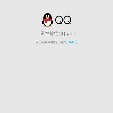
正在前往QQ
若无法正常跳转，请先
升级QQ
。