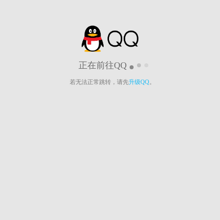
正在前往QQ
若无法正常跳转，请先
升级QQ
。