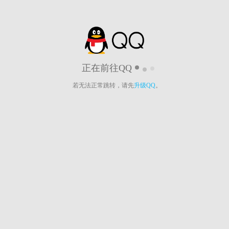
正在前往QQ
若无法正常跳转，请先
升级QQ
。