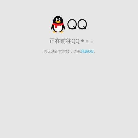
正在前往QQ
若无法正常跳转，请先
升级QQ
。