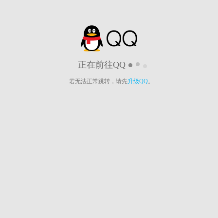
正在前往QQ
若无法正常跳转，请先
升级QQ
。