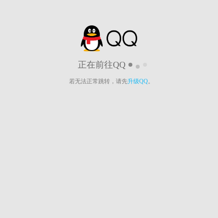
正在前往QQ
若无法正常跳转，请先
升级QQ
。