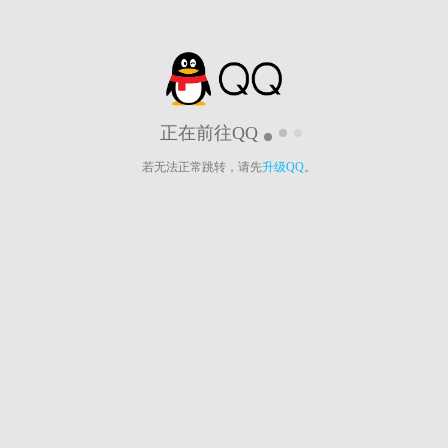
正在前往QQ
若无法正常跳转，请先
升级QQ
。