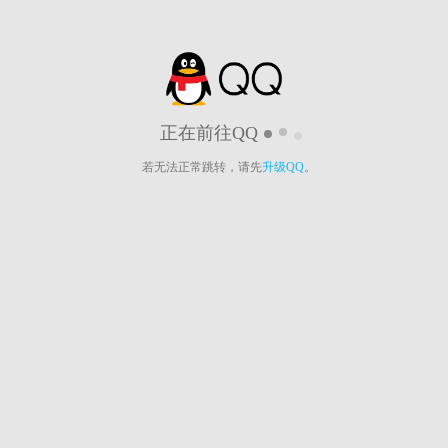
正在前往QQ
若无法正常跳转，请先
升级QQ
。