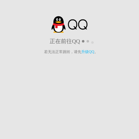
正在前往QQ
若无法正常跳转，请先
升级QQ
。