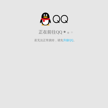
正在前往QQ
若无法正常跳转，请先
升级QQ
。