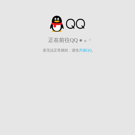
正在前往QQ
若无法正常跳转，请先
升级QQ
。