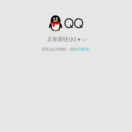
正在前往QQ
若无法正常跳转，请先
升级QQ
。