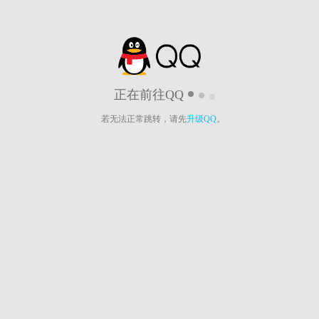
正在前往QQ
若无法正常跳转，请先
升级QQ
。