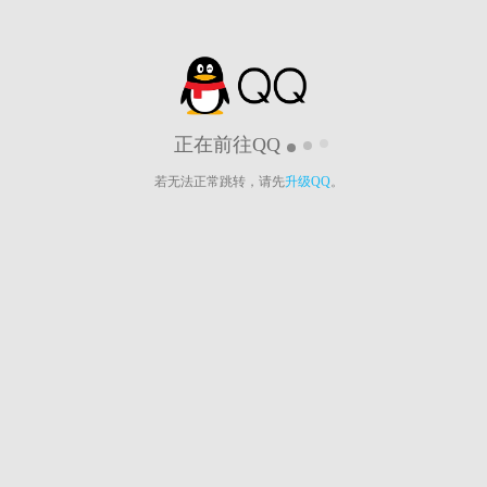
正在前往QQ
若无法正常跳转，请先
升级QQ
。