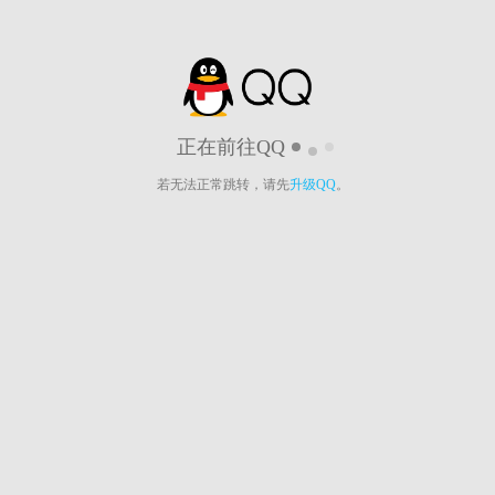
正在前往QQ
若无法正常跳转，请先
升级QQ
。