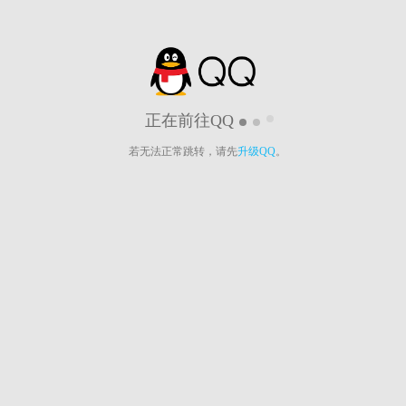
正在前往QQ
若无法正常跳转，请先
升级QQ
。