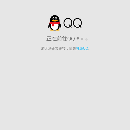
正在前往QQ
若无法正常跳转，请先
升级QQ
。