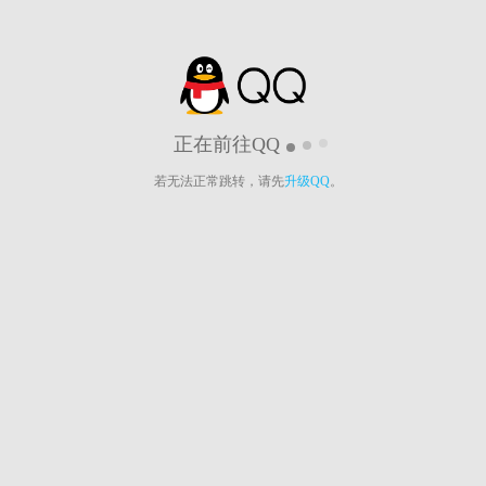
正在前往QQ
若无法正常跳转，请先
升级QQ
。