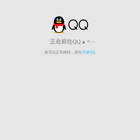
正在前往QQ
若无法正常跳转，请先
升级QQ
。