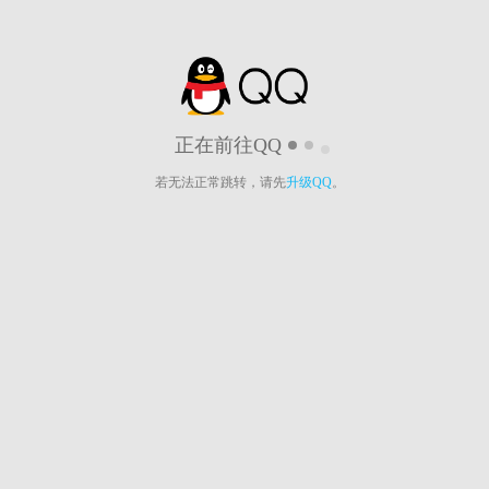
正在前往QQ
若无法正常跳转，请先
升级QQ
。