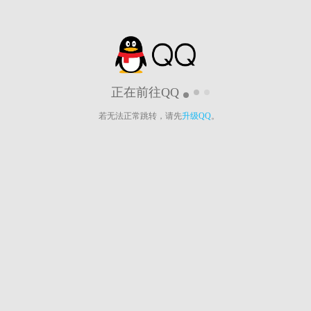
正在前往QQ
若无法正常跳转，请先
升级QQ
。