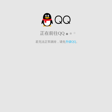
正在前往QQ
若无法正常跳转，请先
升级QQ
。