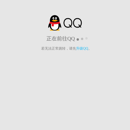
正在前往QQ
若无法正常跳转，请先
升级QQ
。