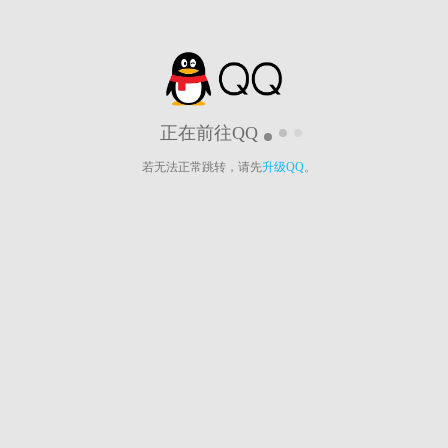
正在前往QQ
若无法正常跳转，请先
升级QQ
。