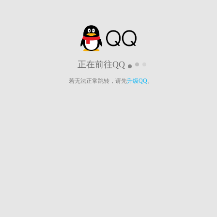
正在前往QQ
若无法正常跳转，请先
升级QQ
。