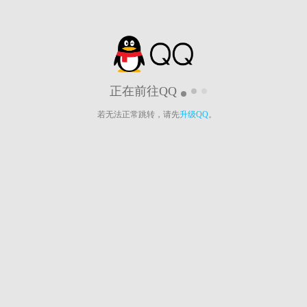
正在前往QQ
若无法正常跳转，请先
升级QQ
。