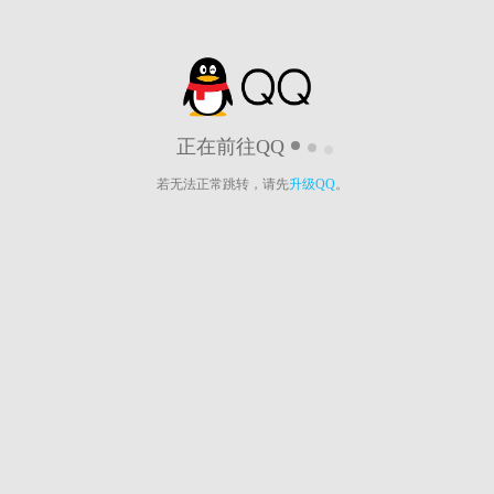
正在前往QQ
若无法正常跳转，请先
升级QQ
。