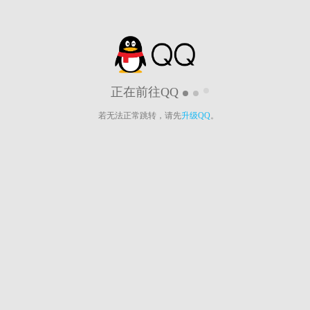
正在前往QQ
若无法正常跳转，请先
升级QQ
。