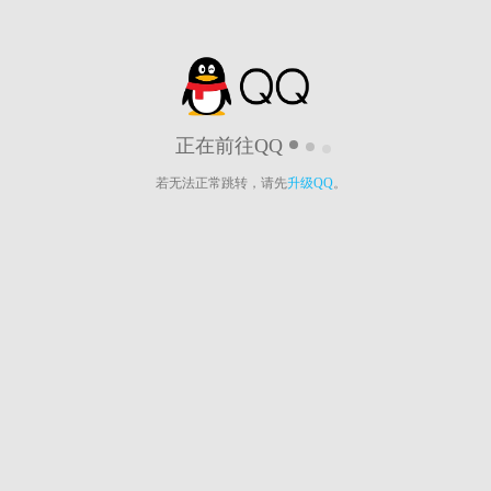
正在前往QQ
若无法正常跳转，请先
升级QQ
。