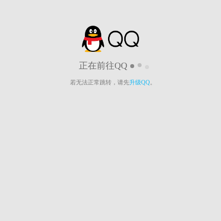
正在前往QQ
若无法正常跳转，请先
升级QQ
。